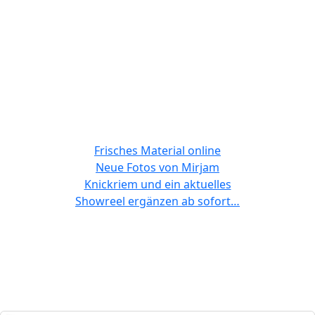
zurück
zurück
zurück
zurück
zurück
weiter
weiter
weiter
weiter
weiter
Susi Banzhaf
Frisches Material online
Neue Fotos von Mirjam
Knickriem und ein aktuelles
Showreel ergänzen ab sofort…