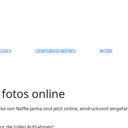
ectors
cinematographers
writer
fotos online
e von Naffie Janha sind jetzt online, eindrucksvoll eingefa
für die tollen Aufnahmen!