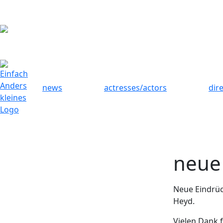
news
actresses/actors
dir
neue 
Neue Eindrück
Heyd.
Vielen Dank 