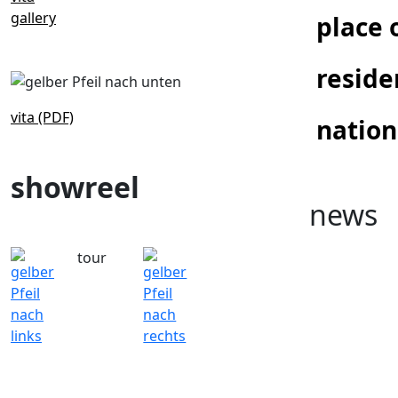
gallery
place 
reside
vita (PDF)
nation
showreel
news
tour