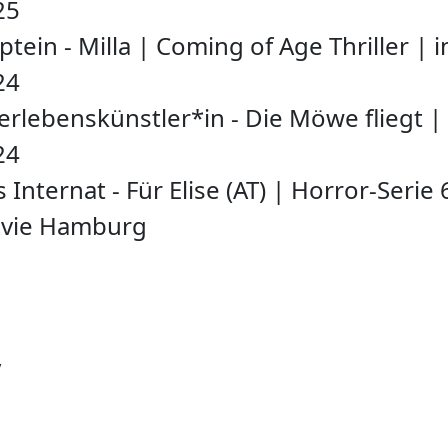
25
ptein - Milla
|
Coming of Age Thriller
|
i
24
rlebenskünstler*in - Die Möwe fliegt
|
24
 Internat - Für Elise (AT)
|
Horror-Serie
vie Hamburg
y