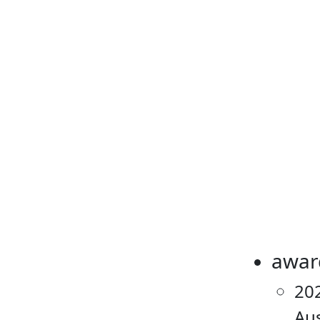
awar
20
Au