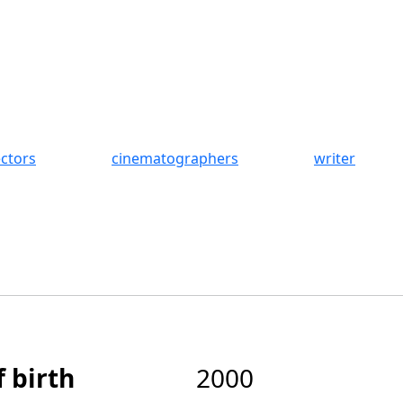
ectors
cinematographers
writer
f birth
2000