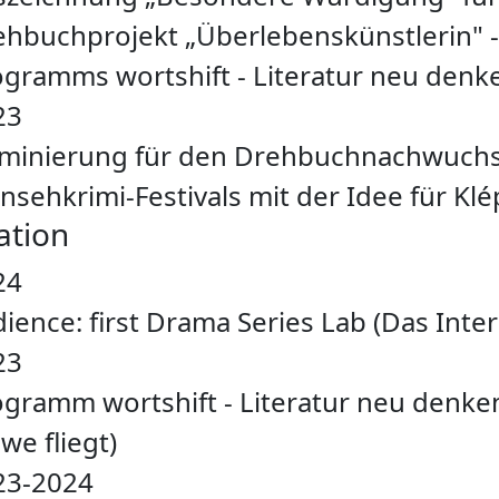
ehbuchprojekt „Überlebenskünstlerin" -
gramms wortshift - Literatur neu denk
23
minierung für den Drehbuchnachwuchs
nsehkrimi-Festivals mit der Idee für Klép
ation
24
ience: first Drama Series Lab (Das Intern
23
gramm wortshift - Literatur neu denken
e fliegt)
23-2024