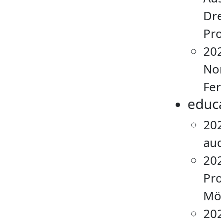
Dr
Pro
20
No
Fer
educ
20
aud
20
Pro
Möw
20