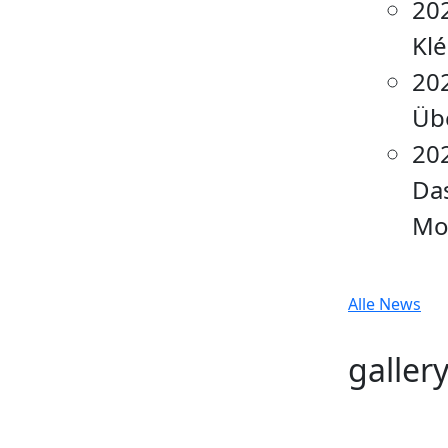
20
Klé
20
Übe
20
Das
Mo
Alle News
galler