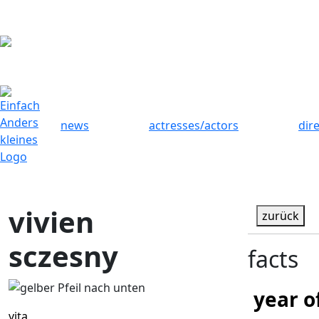
news
actresses/actors
dir
vivien
zurück
sczesny
facts
year o
vita