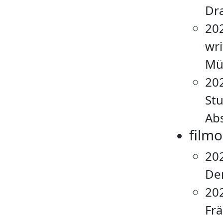
Dr
20
wr
Mü
20
Stu
Ab
film
20
Der
20
Frä