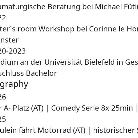
amaturgische Beratung bei Michael Füt
22
iter´s room Workshop bei Corinne le H
nster
20-2023
dium an der Universität Bielefeld in Ge
schluss Bachelor
ography
26
 A- Platz (AT)
|
Comedy Serie 8x 25min
25
ulein fährt Motorrad (AT)
|
historischer 